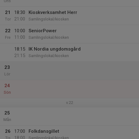
Ons
21
18:30
Kioskverksamhet Herr
21:00
Tor
Samlingslokal/kiosken
22
10:00
SeniorPower
11:00
Fre
Samlingslokal/kiosken
18:15
IK Nordia ungdomsgård
21:15
Samlingslokal/kiosken
23
Lör
24
Sön
v.22
25
Mån
26
17:00
Folkdansgillet
18:00
Tis
Samlingslokal/kiosken