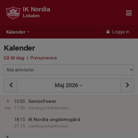
IK Nordia
Lokalen
Logga in
Kalender
Kalender
Gå till idag
|
Prenumerera
Maj 2026
1
10:00
SeniorPower
11:00
Fre
Samlingslokal/kiosken
18:15
IK Nordia ungdomsgård
21:15
Samlingslokal/kiosken
2