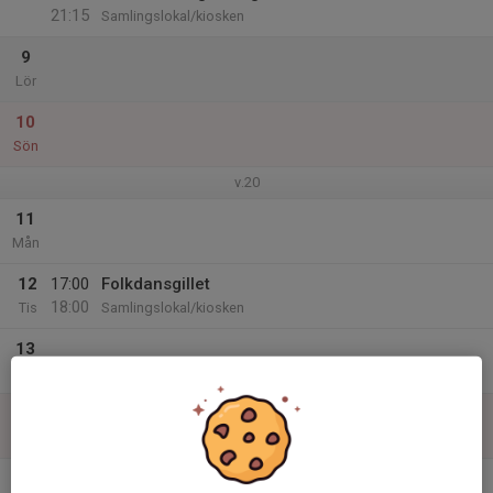
21:15
Samlingslokal/kiosken
9
Lör
10
Sön
v.20
11
Mån
12
17:00
Folkdansgillet
18:00
Tis
Samlingslokal/kiosken
13
Ons
14
Tor
15
10:00
SeniorPower