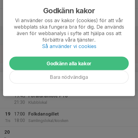
11:00
Fre
Samlingslokal/kiosken
Godkänn kakor
18:15
IK Nordia ungdomsgård
Vi använder oss av kakor (cookies) för att vår
21:15
Samlingslokal/kiosken
webbplats ska fungera bra för dig. De används
16
även för webbanalys i syfte att hjälpa oss att
förbättra våra tjänster.
Lör
Så använder vi cookies
17
Sön
Godkänn alla kakor
v.21
Bara nödvändiga
18
18:00
Scoterna avd. Grillby
19:45
Mån
Samlingslokal/kiosken
19:45
Föräldramöte P18
21:30
Klubblokal
19
17:00
Folkdansgillet
18:00
Tis
Samlingslokal/kiosken
20