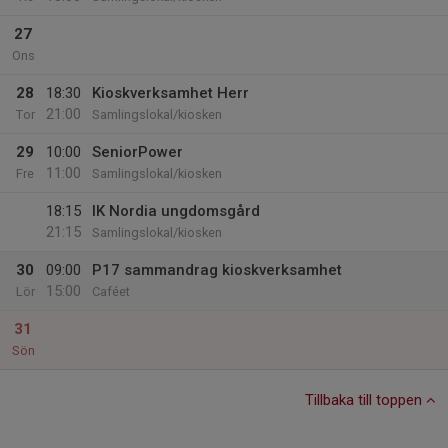
27
Ons
28
18:30
Kioskverksamhet Herr
21:00
Tor
Samlingslokal/kiosken
29
10:00
SeniorPower
11:00
Fre
Samlingslokal/kiosken
18:15
IK Nordia ungdomsgård
21:15
Samlingslokal/kiosken
30
09:00
P17 sammandrag kioskverksamhet
15:00
Lör
Caféet
31
Sön
Tillbaka till toppen