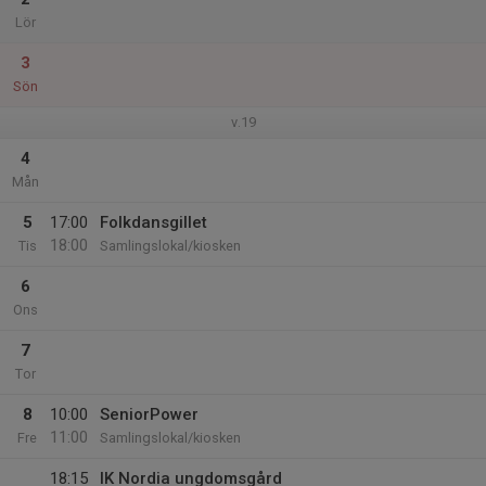
Lör
3
Sön
v.19
4
Mån
5
17:00
Folkdansgillet
18:00
Tis
Samlingslokal/kiosken
6
Ons
7
Tor
8
10:00
SeniorPower
11:00
Fre
Samlingslokal/kiosken
18:15
IK Nordia ungdomsgård