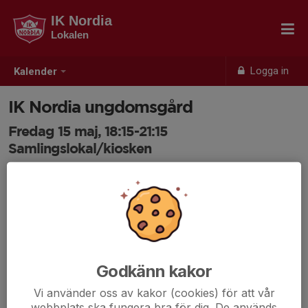
IK Nordia
Lokalen
Logga in
Kalender
IK Nordia ungdomsgård
Fredag 15 maj, 18:15-21:15
Samlingslokal/kiosken
Samling: 18:15
Godkänn kakor
Vi använder oss av kakor (cookies) för att vår
webbplats ska fungera bra för dig. De används