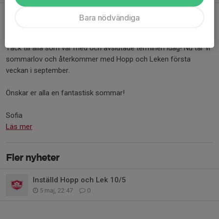
Bara nödvändiga
Glad sommar!
24 maj, 14:42
0 kommentarer
Tack till alla som var med och avslutade terminen idag! Nu tar vi
sommarlov och återkommer med Hopp och Leken första
veckan i september.
Önskar er alla en fantastisk sommar!
Sofia
Läs mer
Fler nyheter
Inställd Hopp och Lek 10/5
5 maj, 22:47
0