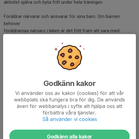
aktivitet själva och byta fritt under hela träningen.
Föräldrar närvarar och ansvarar för sina barn. Om barnen
behöver
föräldrarnas närvaro i leken är det fritt fram att vara med
överallt, vill
barnen testa själva med föräldrarna på läktaravstånd går det
också bra.
Åldersindelningen är en inriktning - äldre syskon får vara med
om de
visar hänsyn, yngre syskon får vara med om föräldrarna visar
Godkänn kakor
hänsyn ;)
Vi använder oss av kakor (cookies) för att vår
webbplats ska fungera bra för dig. De används
Det går bra att börja med att prova gratis ett par gånger.
även för webbanalys i syfte att hjälpa oss att
Ni behöver inte meddela närvaro, det är bara att dyka upp!
förbättra våra tjänster.
Så använder vi cookies
Hopp&lek1 (ålder ca 2-4 år): söndagar 09:30-10:30
Hopp&lek2 (ålder ca 5-7 år): söndagar 10:30-11:30
Godkänn alla kakor