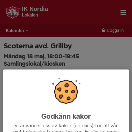
IK Nordia
Lokalen
Logga in
Kalender
Scoterna avd. Grillby
Måndag 18 maj, 18:00-19:45
Samlingslokal/kiosken
Samling: 18:00
Godkänn kakor
Vi använder oss av kakor (cookies) för att vår
webbplats ska fungera bra för dig. De används