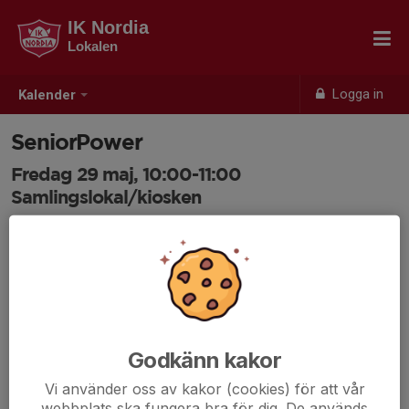
IK Nordia
Lokalen
Logga in
Kalender
SeniorPower
Fredag 29 maj, 10:00-11:00
Samlingslokal/kiosken
Samling: 10:00
Godkänn kakor
Vi använder oss av kakor (cookies) för att vår
webbplats ska fungera bra för dig. De används