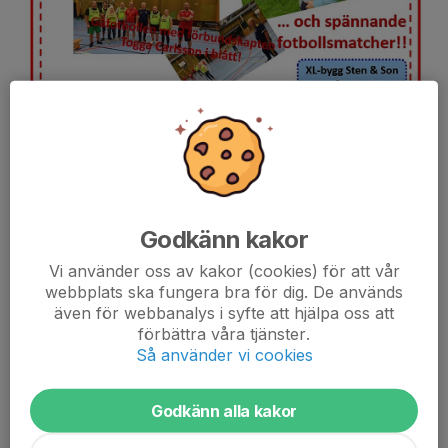
Nordiadagen 20 augusti 2023 bjöd på hinderbanetävling.
tipspromenad och en massa fotboll.
Resultaten för hinderbanan och tipspromenaden hittar ni under
Godkänn kakor
dokument.
Resultat hinderbanetävling
Vi använder oss av kakor (cookies) för att vår
Resultat Tipspromenad
webbplats ska fungera bra för dig. De används
även för webbanalys i syfte att hjälpa oss att
Vi ses nästa...
förbättra våra tjänster.
Så använder vi cookies
Läs mer
Godkänn alla kakor
Invigning av hinderbanan