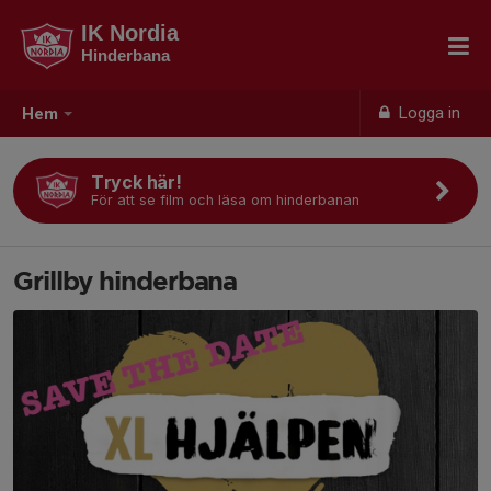
IK Nordia
Hinderbana
Logga in
Hem
Tryck här!
För att se film och läsa om hinderbanan
Grillby hinderbana