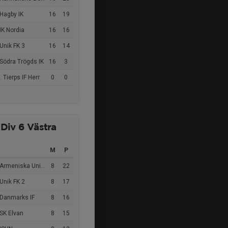
Hagby IK
16
19
IK Nordia
16
16
Unik FK 3
16
14
Södra Trögds IK
16
3
 Tierps IF Herr
0
0
 Div 6 Västra
M
P
Armeniska United FK
8
22
Unik FK 2
8
17
 Danmarks IF
8
16
SK Elvan
8
15