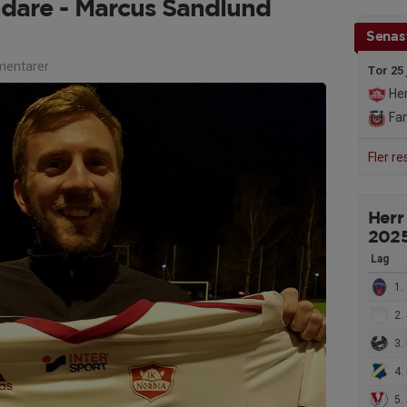
are - Marcus Sandlund
Senast
entarer
Tor 25 
Her
Fan
Fler re
Herr
202
Lag
1. 
2. S
3. 
4. 
5. J