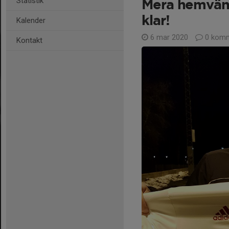
Statistik
Mera hemvänd
klar!
Kalender
6 mar 2020
0 komm
Kontakt