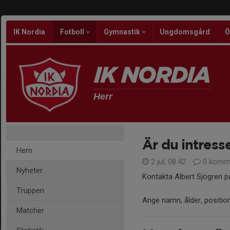
IK Nordia
Fotboll
Gymnastik
Ungdomsgård
Ö
Herr
Är du intress
Hem
2 jul, 08:42
0 komme
Nyheter
Kontakta Albert Sjögren p
Truppen
Ange namn, ålder, position
Matcher