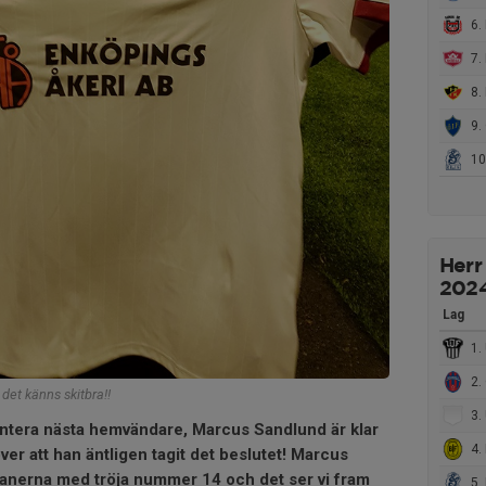
6.
7. 
8. 
9. 
10.
Herr
202
Lag
1. U
2. 
det känns skitbra!!
3. U
entera nästa hemvändare, Marcus Sandlund är klar
4. 
ver att han äntligen tagit det beslutet! Marcus
anerna med tröja nummer 14 och det ser vi fram
5. 