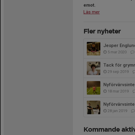
emot.
Läs mer
Fler nyheter
Jesper Englun
5 mar 2020
Tack för grym
29 sep 2019
Nyförvärvsinte
18 mar 2019
Nyförvärvsinte
28 jan 2019
Kommande aktiv