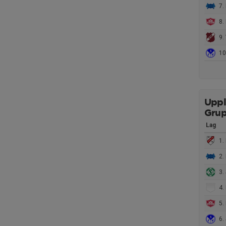
7. 
8. 
9. 
10
Uppl
Grup
Lag
1.
2. 
3. 
4. 
5. 
6.