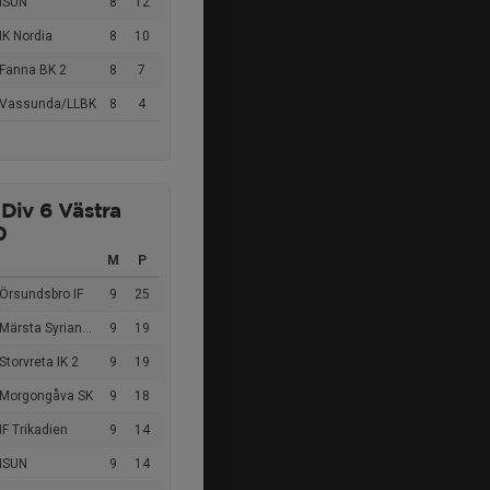
 ISUN
8
12
IK Nordia
8
10
 Fanna BK 2
8
7
 Vassunda/LLBK
8
4
 Div 6 Västra
0
M
P
Örsundsbro IF
9
25
ärsta Syrianska FC
9
19
Storvreta IK 2
9
19
 Morgongåva SK
9
18
IF Trikadien
9
14
 ISUN
9
14