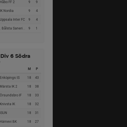
Håbo FF 2
9
9
IK Nordia
9
4
Uppsala Inter FC
9
4
 Bålsta Sanering FC
9
1
 Div 6 Södra
9
M
P
Enköpings IS
18
43
Märsta IK 2
18
38
Örsundsbro IF
18
33
Knivsta IK
18
32
 ISUN
18
31
 Härnevi BK
18
27