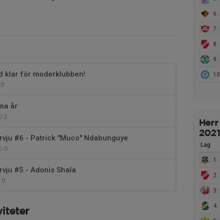
6. 
7. 
8. 
9. 
d klar för moderklubben!
10.
0
ma år
2
Herr
2021
rvju #6 - Patrick "Muco" Ndabunguye
Lag
0
1. 
rvju #5 - Adonis Shala
2. 
0
3.
4. 
iteter