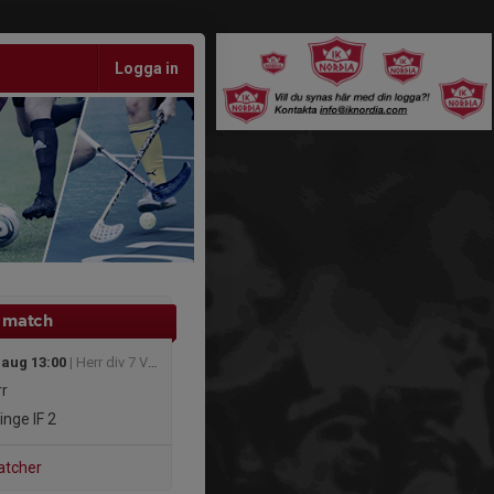
Logga in
 match
 aug 13:00
| Herr div 7 Västra
r
inge IF 2
atcher