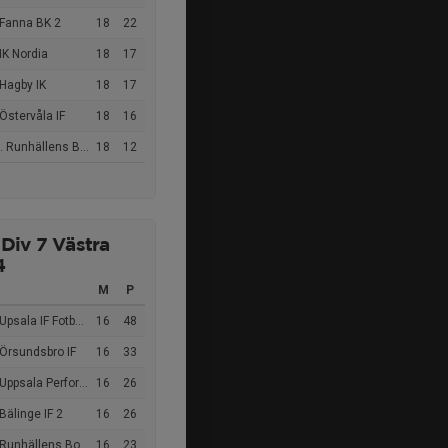
 Fanna BK 2
18
22
IK Nordia
18
17
Hagby IK
18
17
Östervåla IF
18
16
 Runhällens BoIS
18
12
 Div 7 Västra
4
M
P
psala IF Fotboll 2
16
48
Örsundsbro IF
16
33
ppsala Performance BK
16
26
Bälinge IF 2
16
26
Runhällens BoIS
16
23