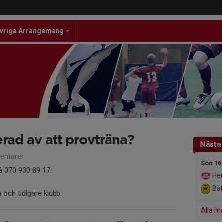
vriga Arrangemang
erad av att provträna?
Nästa
ntarer
Sön 16
å 070 930 89 17.
Her
Bäl
 och tidigare klubb.
Alla m