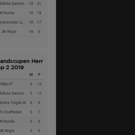
Bålsta Sanering FC
18
21
IK Nordia
18
18
Vassunda/ LLBK
18
17
. SK Wigör
18
0
andscupen Herr
p 2 2019
M
P
 Håbo FF
5
13
Bålsta Sanering FC
5
12
Södra Trögds IK
5
9
FC Kraftleden
5
7
IK Nordia
5
3
 SK Wigör
5
0