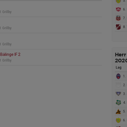
5.
6. 
 Grillby
7.
8.
 Grillby
 Grillby
Bälinge IF 2
Herr
202
 Grillby
Lag
1. 
2. M
3. 
4.
5. 
6.