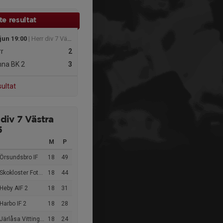
e resultat
jun 19:00
| Herr div 7 Västra
r
2
na BK 2
3
sultat
 div 7 Västra
5
M
P
Örsundsbro IF
18
49
kokloster Fotboll IF
18
44
Heby AIF 2
18
31
Harbo IF 2
18
28
ärlåsa Vittinge FF 1
18
24