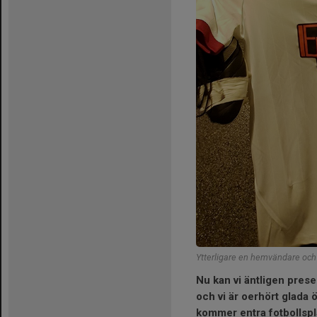
Ytterligare en hemvändare och 
Nu kan vi äntligen pres
och vi är oerhört glada ö
kommer entra fotbollspl