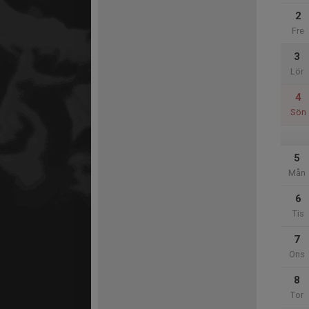
2
Fre
3
Lör
4
Sön
5
Mån
6
Tis
7
Ons
8
Tor