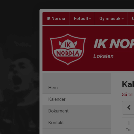
IK Nordia
Fotboll
Gymnastik
Lokalen
Ka
Hem
Gå till
Kalender
Dokument
Kontakt
1
Tor