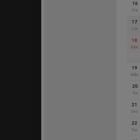
16
Fre
17
Lör
18
Sön
19
Mån
20
Tis
21
Ons
22
Tor