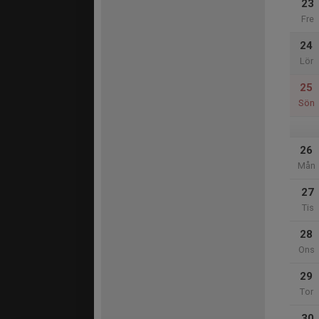
23
Fre
24
Lör
25
Sön
26
Mån
27
Tis
28
Ons
29
Tor
30