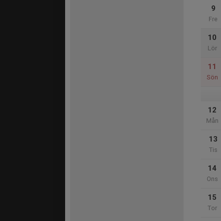
9
Fre
10
Lör
11
Sön
12
Mån
13
Tis
14
Ons
15
Tor