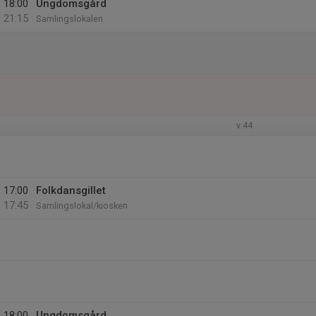
18:00
Ungdomsgård
21:15
Samlingslokalen
v.44
17:00
Folkdansgillet
17:45
Samlingslokal/kiosken
18:00
Ungdomsgård