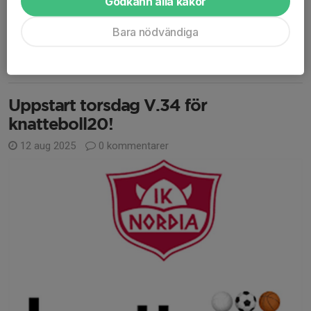
Godkänn alla kakor
Uppstarten blir:
Bara nödvändiga
Dag: Torsdag 9/4 (efter...
Läs mer
Uppstart torsdag V.34 för
knatteboll20!
12 aug 2025
0 kommentarer