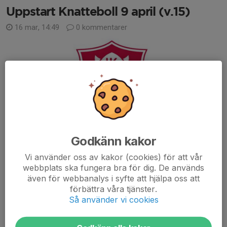
Uppstart Knatteboll 9 april (v.15)
16 mar, 14:49
0 kommentarer
Godkänn kakor
Vi använder oss av kakor (cookies) för att vår
webbplats ska fungera bra för dig. De används
även för webbanalys i syfte att hjälpa oss att
Hej alla Knattebollsfamiljer!⚽️
förbättra våra tjänster.
Så använder vi cookies
Snart är det äntligen dags att starta upp fotbollssäsongen 2026
och vi startar som vi avslutade, med inomhusträning tills det går
bra att vara ute.