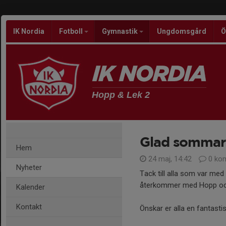
IK Nordia
Fotboll
Gymnastik
Ungdomsgård
Ö
Hopp & Lek 2
Glad sommar
Hem
24 maj, 14:42
0 ko
Nyheter
Tack till alla som var me
återkommer med Hopp och
Kalender
Kontakt
Önskar er alla en fantast