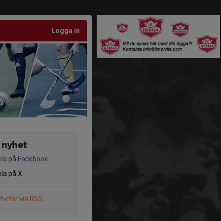
Logga in
 nyhet
la på Facebook
la på X
heter via RSS