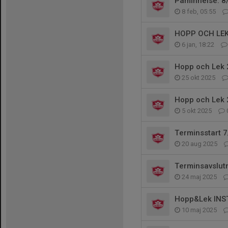
Påminnelse: 8/2
8 feb, 05:55
HOPP OCH LEK
6 jan, 18:22
Hopp och Lek 2
25 okt 2025
Hopp och Lek 2
5 okt 2025
Terminsstart 7
20 aug 2025
Terminsavslut
24 maj 2025
Hopp&Lek INS
10 maj 2025