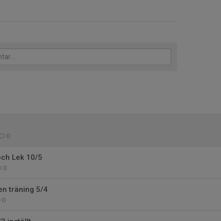
0
och Lek 10/5
0
en träning 5/4
0