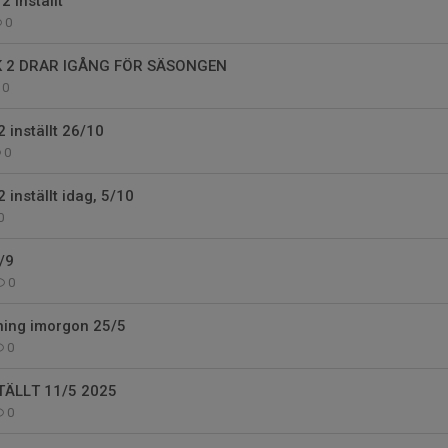
 inställt
0
 2 DRAR IGÅNG FÖR SÄSONGEN
0
 inställt 26/10
0
 inställt idag, 5/10
0
/9
0
ning imorgon 25/5
0
TÄLLT 11/5 2025
0