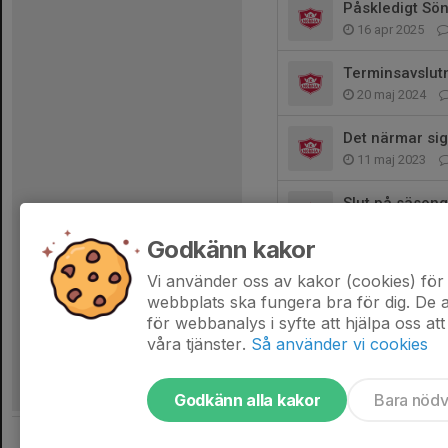
Påskledigt Sön
16 apr 2025
Terminsavslut
20 maj 2024
Det närmar sig
11 maj 2023
Slut på säson
1 maj 2018
Godkänn kakor
Jullov, vi ses 
Vi använder oss av kakor (cookies) för 
21 dec 2017
webbplats ska fungera bra för dig. De
för webbanalys i syfte att hjälpa oss att
våra tjänster.
Så använder vi cookies
Godkänn alla kakor
Bara nöd
Tjäna pengar till laget