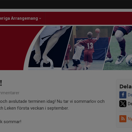
vriga Arrangemang
!
Dela
mmentarer
De
d och avslutade terminen idag! Nu tar vi sommarlov och
De
 Leken första veckan i september.
Ny
isk sommar!