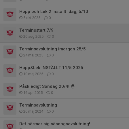
Hopp och Lek 2 inställt idag, 5/10
5 okt 2025
0
Terminsstart 7/9
20 aug 2025
0
Terminsavslutning imorgon 25/5
24 maj 2025
0
Hopp&Lek INSTÄLLT 11/5 2025
10 maj 2025
0
Påskledigt Söndag 20/4! 🐣
16 apr 2025
0
Terminsavslutning
20 maj 2024
0
Det närmar sig säsongsavslutning!