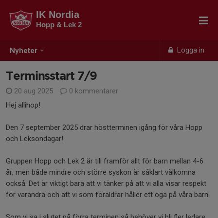
IK Nordia
Hopp & Lek 2
Logga in
Nyheter
Terminsstart 7/9
20 aug 2025
0 kommentarer
Hej allihop!
Den 7 september 2025 drar höstterminen igång för våra Hopp
och Leksöndagar!
Gruppen Hopp och Lek 2 är till framför allt för barn mellan 4-6
år, men både mindre och större syskon är såklart välkomna
också. Det är viktigt bara att vi tänker på att vi alla visar respekt
för varandra och att vi som föräldrar håller ett öga på våra barn.
Som vi sa i slutet på förra terminen så behöver vi bli fler ledare