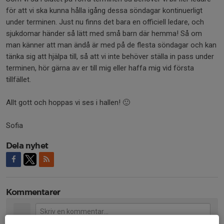
för att vi ska kunna hålla igång dessa söndagar kontinuerligt
under terminen. Just nu finns det bara en officiell ledare, och
sjukdomar händer så lätt med små barn där hemma! Så om
man känner att man ändå är med på de flesta söndagar och kan
tänka sig att hjälpa till, så att vi inte behöver ställa in pass under
terminen, hör gärna av er till mig eller haffa mig vid första
tillfället.
Allt gott och hoppas vi ses i hallen! 🙂
Sofia
Dela nyhet
Kommentarer