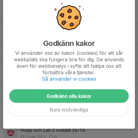
Tidigare nyheter
Glad sommar!
24 maj, 14:42
0
Godkänn kakor
Inställd Hopp och Lek 10/5
Vi använder oss av kakor (cookies) för att vår
5 maj, 22:47
0
webbplats ska fungera bra för dig. De används
även för webbanalys i syfte att hjälpa oss att
Glad påsk! Ingen träning 5/4
förbättra våra tjänster.
5 apr, 07:07
0
Så använder vi cookies
Påminnelse: 8/2 inställt
Godkänn alla kakor
8 feb, 05:55
0
Bara nödvändiga
HOPP OCH LEK 2 DRAR IGÅNG FÖR SÄSONGEN
6 jan, 18:22
0
Hopp och Lek 2 inställt 26/10
25 okt 2025
0