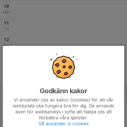
10
Mån
11
Tis
12
Ons
13
Tor
14
Fre
Godkänn kakor
15
Lör
Vi använder oss av kakor (cookies) för att vår
webbplats ska fungera bra för dig. De används
16
även för webbanalys i syfte att hjälpa oss att
Sön
förbättra våra tjänster.
v.34
Så använder vi cookies