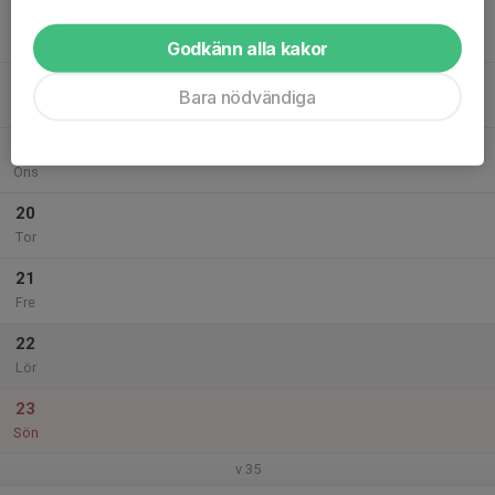
17
Mån
Godkänn alla kakor
18
Bara nödvändiga
Tis
19
Ons
20
Tor
21
Fre
22
Lör
23
Sön
v.35