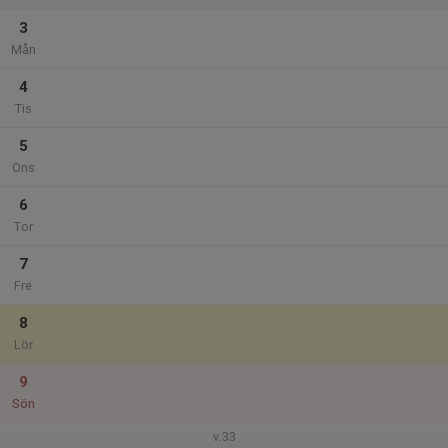
3
Mån
4
Tis
5
Ons
6
Tor
7
Fre
8
Lör
9
Sön
v.33