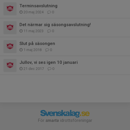
Terminsavslutning
20 maj 2024
0
Det närmar sig säsongsavslutning!
11 maj 2023
0
Slut på säsongen
1 maj 2018
0
Jullov, vi ses igen 10 januari
21 dec 2017
0
För
smarta
idrottsföreningar