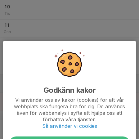
10
Tis
11
Ons
12
Tor
13
18:30
Ungdomsgård
21:00
Fre
Samlingslokal+hallen
14
Lör
Godkänn kakor
15
Vi använder oss av kakor (cookies) för att vår
Sön
webbplats ska fungera bra för dig. De används
även för webbanalys i syfte att hjälpa oss att
v.47
förbättra våra tjänster.
Så använder vi cookies
16
Mån