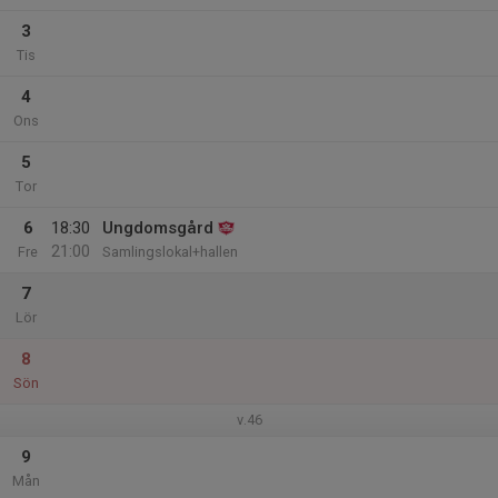
3
Tis
4
Ons
5
Tor
6
18:30
Ungdomsgård
21:00
Fre
Samlingslokal+hallen
7
Lör
8
Sön
v.46
9
Mån