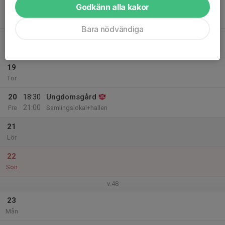
Godkänn alla kakor
17
Tis
Bara nödvändiga
18
Ons
19
Tor
20
18:30
Ungdomsgård
21:00
Fre
Samlingslokal+hallen
21
Lör
22
Sön
v.48
23
Mån