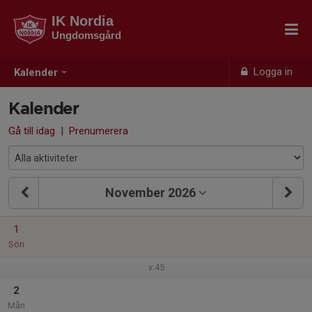
IK Nordia
Ungdomsgård
Logga in
Kalender
Kalender
Gå till idag
|
Prenumerera
November 2026
1
Sön
v.45
2
Mån