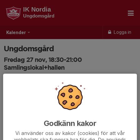
IK Nordia
Ungdomsgård
Logga in
Kalender
Ungdomsgård
Fredag 27 nov, 18:30-21:00
Samlingslokal+hallen
Samling: 18:30
Anmälan är öppen för ungdomsgårds alla medlemmar.
Logga
in här
Godkänn kakor
Vi använder oss av kakor (cookies) för att vår
webbplats ska fungera bra för dig. De används