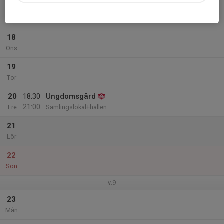
17
Tis
18
Ons
19
Tor
20
18:30
Ungdomsgård
21:00
Fre
Samlingslokal+hallen
21
Lör
22
Sön
v.9
23
Mån