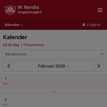
IK Nordia
Ungdomsgård
Logga in
Kalender
Kalender
Gå till idag
|
Prenumerera
Februari 2026
1
Sön
v.6
2
Mån