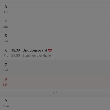
3
Tis
4
Ons
5
Tor
6
18:30
Ungdomsgård
21:00
Fre
Samlingslokal+hallen
7
Lör
8
Sön
v.7
9
Mån