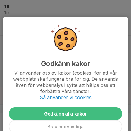
10
Tis
11
Ons
12
Tor
13
18:30
Ungdomsgård
Godkänn kakor
21:00
Fre
Samlingslokal+hallen
Vi använder oss av kakor (cookies) för att vår
14
webbplats ska fungera bra för dig. De används
Lör
även för webbanalys i syfte att hjälpa oss att
förbättra våra tjänster.
15
Så använder vi cookies
Sön
v.8
Godkänn alla kakor
16
Mån
Bara nödvändiga