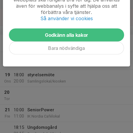
17:30
Lör
IK Nordia Cafélokal
även för webbanalys i syfte att hjälpa oss att
förbättra våra tjänster.
16
15:00
Ledarmöte Gruppträning
Så använder vi cookies
17:00
Sön
IK Nordia Cafélokal
v.47
Godkänn alla kakor
17
Mån
Bara nödvändiga
18
17:00
Folkdansgillet
18:00
Tis
Samlingslokal/kiosken
19
18:00
styrelsemöte
20:00
Ons
Samlingslokal/kiosken
20
Tor
21
10:00
SeniorPower
11:00
Fre
IK Nordia Cafélokal
18:15
Ungdomsgård