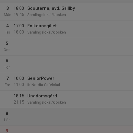
3
18:00
Scouterna, avd. Grillby
19:45
Mån
Samlingslokal/kiosken
4
17:00
Folkdansgillet
18:00
Tis
Samlingslokal/kiosken
5
Ons
6
Tor
7
10:00
SeniorPower
11:00
Fre
IK Nordia Cafélokal
18:15
Ungdomsgård
21:15
Samlingslokal/kiosken
8
Lör
9