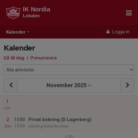
IK Nordia
Lokalen
Logga in
Kalender
Kalender
Gå till idag
|
Prenumerera
November 2025
1
Lör
2
15:00
Privat bokning (D.Lagerberg)
19:00
Sön
Samlingslokal/kiosken
v.45