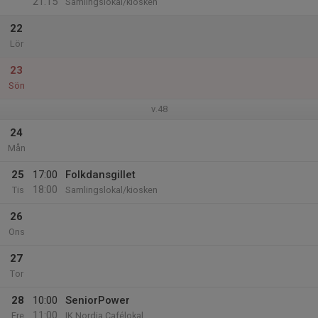
21:15
Samlingslokal/kiosken
22
Lör
23
Sön
v.48
24
Mån
25
17:00
Folkdansgillet
18:00
Tis
Samlingslokal/kiosken
26
Ons
27
Tor
28
10:00
SeniorPower
11:00
Fre
IK Nordia Cafélokal