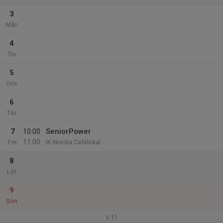
3
Mån
4
Tis
5
Ons
6
Tor
7
10:00
SeniorPower
11:00
Fre
IK Nordia Cafélokal
8
Lör
9
Sön
v.11