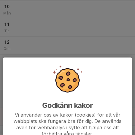
10
Mån
11
Tis
12
Ons
13
Tor
14
10:00
SeniorPower
11:00
Fre
IK Nordia Cafélokal
15
Lör
Godkänn kakor
16
Vi använder oss av kakor (cookies) för att vår
Sön
webbplats ska fungera bra för dig. De används
även för webbanalys i syfte att hjälpa oss att
v.12
förbättra våra tjänster.