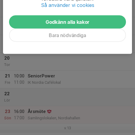
Så använder vi cookies
17
Mån
Godkänn alla kakor
18
Tis
Bara nödvändiga
19
Ons
20
Tor
21
10:00
SeniorPower
11:00
Fre
IK Nordia Cafélokal
22
Lör
23
16:00
Årsmöte
17:00
Sön
Samlingslokalen, Nordiahallen
v.13