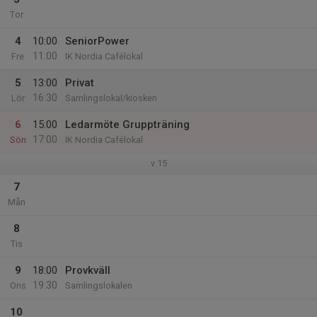
Tor
4
10:00
SeniorPower
11:00
Fre
IK Nordia Cafélokal
5
13:00
Privat
16:30
Lör
Samlingslokal/kiosken
6
15:00
Ledarmöte Gruppträning
17:00
Sön
IK Nordia Cafélokal
v.15
7
Mån
8
Tis
9
18:00
Provkväll
19:30
Ons
Samlingslokalen
10