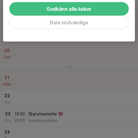
Tor
Godkänn alla kakor
18
Fre
Bara nödvändiga
19
Lör
20
Sön
v.17
21
Mån
22
Tis
23
18:00
Styrelsemöte
20:00
Ons
Samlingslokalen
24