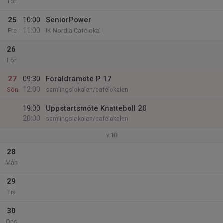
Tor
25
10:00
SeniorPower
11:00
Fre
IK Nordia Cafélokal
26
Lör
27
09:30
Föräldramöte P 17
12:00
Sön
samlingslokalen/cafélokalen
19:00
Uppstartsmöte Knatteboll 20
20:00
samlingslokalen/cafélokalen
v.18
28
Mån
29
Tis
30
Ons