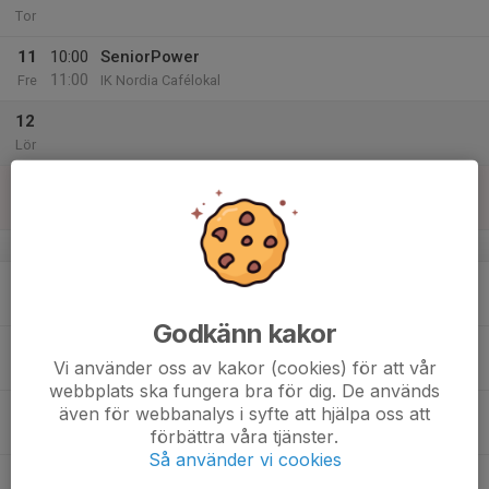
Tor
11
10:00
SeniorPower
11:00
Fre
IK Nordia Cafélokal
12
Lör
13
Sön
v.16
14
Mån
Godkänn kakor
15
Vi använder oss av kakor (cookies) för att vår
Tis
webbplats ska fungera bra för dig. De används
16
även för webbanalys i syfte att hjälpa oss att
förbättra våra tjänster.
Ons
Så använder vi cookies
17