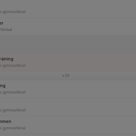
ns gymnastiksal
er
afélokal
träning
ns gymnastiksal
v.20
ing
ns gymnastiksal
ns gymnastiksal
immen
ns gymnastiksal