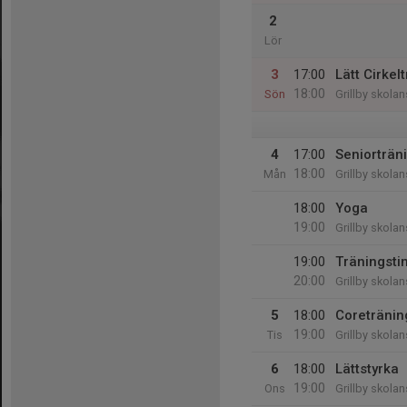
2
Lör
3
17:00
Lätt Cirkel
18:00
Sön
Grillby skola
4
17:00
Seniorträn
18:00
Mån
Grillby skola
18:00
Yoga
19:00
Grillby skola
19:00
Träningst
20:00
Grillby skola
5
18:00
Coretränin
19:00
Tis
Grillby skola
6
18:00
Lättstyrka
19:00
Ons
Grillby skola