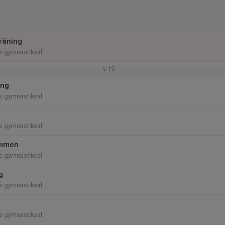
träning
ns gymnastiksal
v.19
ing
ns gymnastiksal
ns gymnastiksal
immen
ns gymnastiksal
g
ns gymnastiksal
ns gymnastiksal