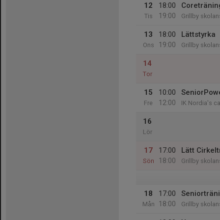
12
18:00
Coretränin
19:00
Tis
Grillby skola
13
18:00
Lättstyrka
19:00
Ons
Grillby skola
14
Tor
15
10:00
SeniorPow
12:00
Fre
IK Nordia's c
16
Lör
17
17:00
Lätt Cirkel
18:00
Sön
Grillby skola
18
17:00
Seniorträn
18:00
Mån
Grillby skola