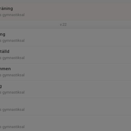
träning
ns gymnastiksal
v.22
ing
ns gymnastiksal
tälld
ns gymnastiksal
immen
ns gymnastiksal
g
ns gymnastiksal
ns gymnastiksal
ns gymnastiksal