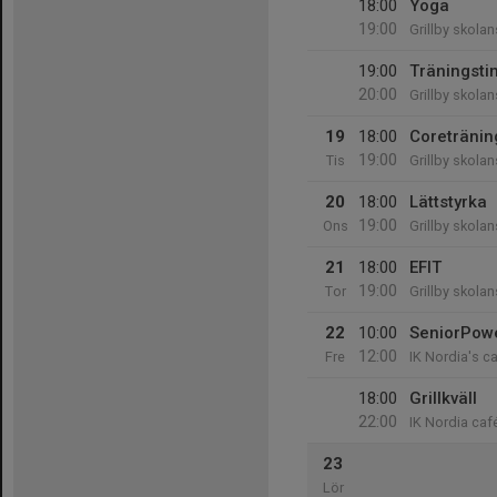
18:00
Yoga
19:00
Grillby skola
19:00
Träningst
20:00
Grillby skola
19
18:00
Coretränin
19:00
Tis
Grillby skola
20
18:00
Lättstyrka
19:00
Ons
Grillby skola
21
18:00
EFIT
19:00
Tor
Grillby skola
22
10:00
SeniorPow
12:00
Fre
IK Nordia's c
18:00
Grillkväll
22:00
IK Nordia caf
23
Lör