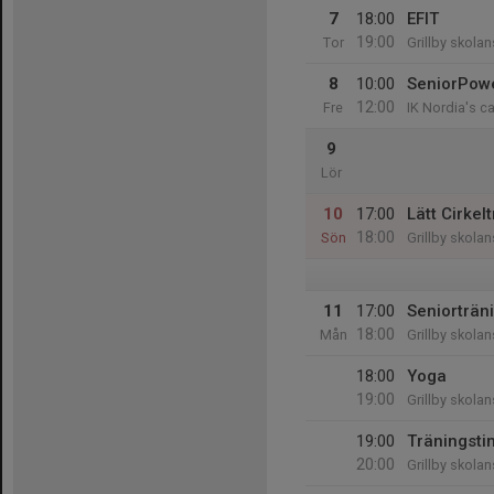
7
18:00
EFIT
19:00
Tor
Grillby skola
8
10:00
SeniorPow
12:00
Fre
IK Nordia's c
9
Lör
10
17:00
Lätt Cirkel
18:00
Sön
Grillby skola
11
17:00
Seniorträn
18:00
Mån
Grillby skola
18:00
Yoga
19:00
Grillby skola
19:00
Träningst
20:00
Grillby skola