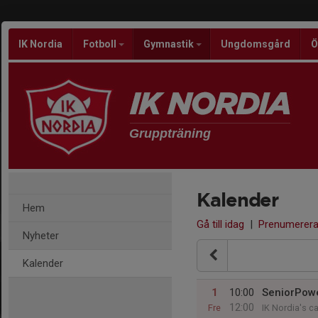
IK Nordia
Fotboll
Gymnastik
Ungdomsgård
Ö
Gruppträning
Kalender
Hem
Gå till idag
|
Prenumerer
Nyheter
Kalender
1
10:00
SeniorPow
12:00
Fre
IK Nordia's c