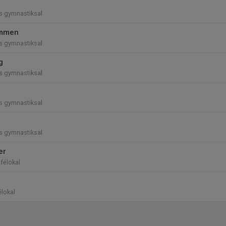
ns gymnastiksal
immen
ns gymnastiksal
g
ns gymnastiksal
ns gymnastiksal
ns gymnastiksal
er
afélokal
élokal