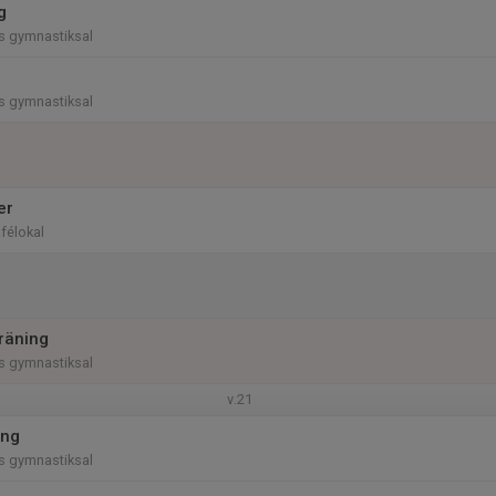
g
ns gymnastiksal
ns gymnastiksal
er
afélokal
träning
ns gymnastiksal
v.21
ing
ns gymnastiksal