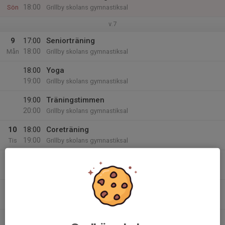
18:00
Sön
Grillby skolans gymnastiksal
v.7
9
17:00
Seniorträning
18:00
Mån
Grillby skolans gymnastiksal
18:00
Yoga
19:00
Grillby skolans gymnastiksal
19:00
Träningstimmen
20:00
Grillby skolans gymnastiksal
10
18:00
Coreträning
19:00
Tis
Grillby skolans gymnastiksal
11
18:00
Lättstyrka
19:00
Ons
Grillby skolans gymnastiksal
12
18:00
EFIT
19:00
Tor
Grillby skolans gymnastiksal
13
10:00
SeniorPower