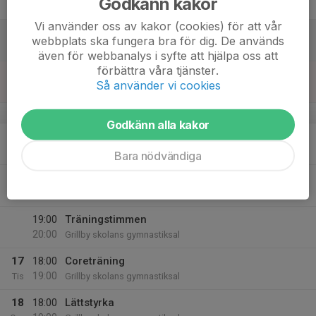
Godkänn kakor
12:00
Fre
IK Nordia's cafélokal
Vi använder oss av kakor (cookies) för att vår
14
webbplats ska fungera bra för dig. De används
Lör
även för webbanalys i syfte att hjälpa oss att
förbättra våra tjänster.
15
17:00
Lätt Cirkelträning
Så använder vi cookies
18:00
Sön
Grillby skolans gymnastiksal
v.8
Godkänn alla kakor
16
17:00
Seniorträning
18:00
Mån
Grillby skolans gymnastiksal
Bara nödvändiga
18:00
Yoga
19:00
Grillby skolans gymnastiksal
19:00
Träningstimmen
20:00
Grillby skolans gymnastiksal
17
18:00
Coreträning
19:00
Tis
Grillby skolans gymnastiksal
18
18:00
Lättstyrka