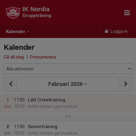
IK Nordia
Gruppträning
Logga in
Kalender
Kalender
Gå till idag
|
Prenumerera
Februari 2026
1
17:00
Lätt Cirkelträning
18:00
Sön
Grillby skolans gymnastiksal
v.6
2
17:00
Seniorträning
18:00
Mån
Grillby skolans gymnastiksal