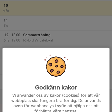
10
Mån
11
Tis
12
18:00
Sommarträning
19:00
Ons
IK Nordia's cafélokal
19:00
Ledarmöte
20:00
Ik Nordia cafélokal
13
Tor
14
Fre
Godkänn kakor
15
Vi använder oss av kakor (cookies) för att vår
Lör
webbplats ska fungera bra för dig. De används
även för webbanalys i syfte att hjälpa oss att
16
förbättra våra tjänster.