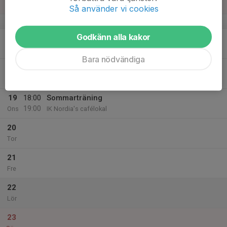
Sön
Så använder vi cookies
v.34
Godkänn alla kakor
17
Mån
Bara nödvändiga
18
Tis
19
18:00
Sommarträning
19:00
Ons
IK Nordia's cafélokal
20
Tor
21
Fre
22
Lör
23