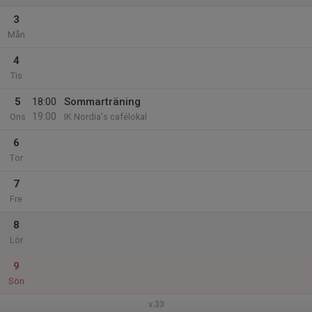
3
Mån
4
Tis
5
18:00
Sommarträning
19:00
Ons
IK Nordia's cafélokal
6
Tor
7
Fre
8
Lör
9
Sön
v.33