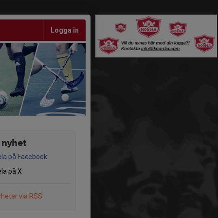
Logga in
 nyhet
la på Facebook
la på X
heter via RSS