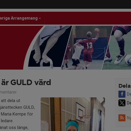
vriga Arrangemang
 är GULD värd
Dela
mentarer
De
 att dela ut
De
jänsttecken GULD,
ll Maria Kempe för
Ny
ledare.
änat oss länge,