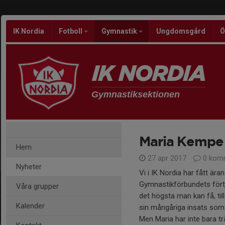
IK Nordia
Fotboll
Gymnastik
Ungdomsgård
Ö
Gymnastiksektionen
Maria Kempe
Hem
27 apr 2017
0 kom
Nyheter
Vi i IK Nordia har fått äran
Gymnastikförbundets fört
Våra grupper
det högsta man kan få, ti
Kalender
sin mångåriga insats som 
Men Maria har inte bara tr