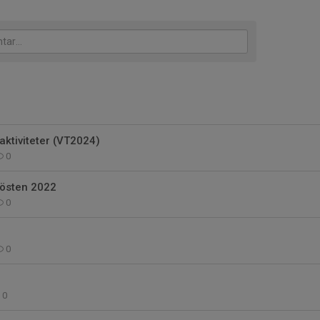
ktiviteter (VT2024)
0
hösten 2022
0
0
0