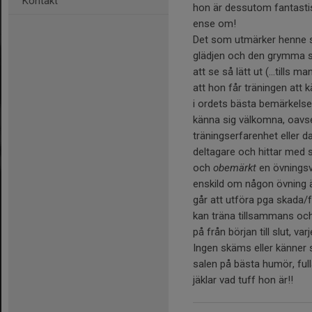
Kontakt
hon är dessutom fantastisk
ense om!
Det som utmärker henne s
glädjen och den grymma st
att se så lätt ut (...tills ma
att hon får träningen att 
i ordets bästa bemärkelse
känna sig välkomna, oavse
träningserfarenhet eller d
deltagare och hittar med 
och
obemärkt
en övnings
enskild om någon övning är
går att utföra pga skada/f
kan träna tillsammans och
på från början till slut, var
Ingen skäms eller känner 
salen på bästa humör, ful
jäklar vad tuff hon är!!