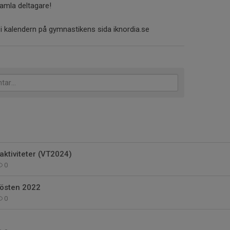
amla deltagare!
 i kalendern på gymnastikens sida iknordia.se
ktiviteter (VT2024)
0
hösten 2022
0