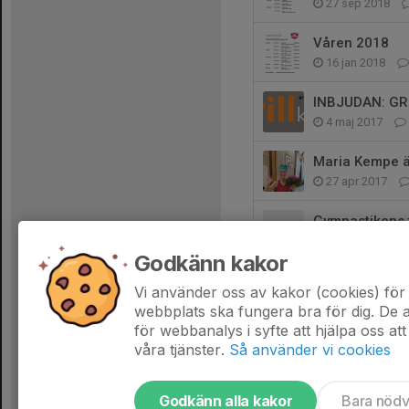
27 sep 2018
Våren 2018
16 jan 2018
INBJUDAN: GR
4 maj 2017
Maria Kempe ä
27 apr 2017
Gymnastikens 
8 apr 2017
Godkänn kakor
Gruppträningen
Vi använder oss av kakor (cookies) för 
1 sep 2016
webbplats ska fungera bra för dig. De
för webbanalys i syfte att hjälpa oss att
våra tjänster.
Så använder vi cookies
Godkänn alla kakor
Bara nöd