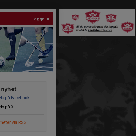
Logga in
 nyhet
la på Facebook
la på X
heter via RSS