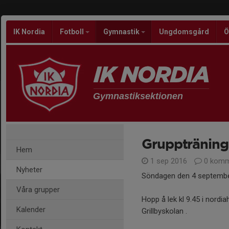
IK Nordia
Fotboll
Gymnastik
Ungdomsgård
Ö
Gymnastiksektionen
Gruppträninge
Hem
1 sep 2016
0 komm
Nyheter
Söndagen den 4 september
Våra grupper
Hopp å lek kl 9.45 i nordi
Kalender
Grillbyskolan .