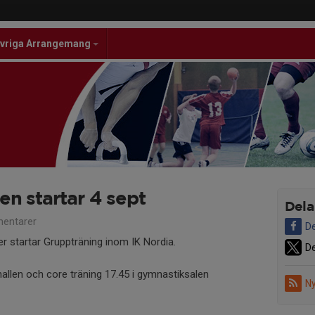
vriga Arrangemang
n startar 4 sept
Dela
entarer
De
 startar Gruppträning inom IK Nordia.
De
ahallen och core träning 17.45 i gymnastiksalen
Ny