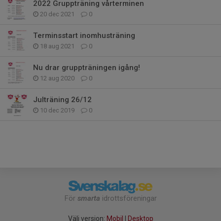
2022 Gruppträning vårterminen
20 dec 2021
0
Terminsstart inomhusträning
18 aug 2021
0
Nu drar gruppträningen igång!
12 aug 2020
0
Julträning 26/12
10 dec 2019
0
För
smarta
idrottsföreningar
Välj version:
Mobil
|
Desktop