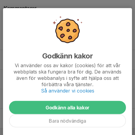
Kommentarer
Tidigare nyheter
Godkänn kakor
IK Nordia Gruppträning Hösten 2025
9 aug 2025
0
Vi använder oss av kakor (cookies) för att vår
webbplats ska fungera bra för dig. De används
Skogsträning sommaren 2025
även för webbanalys i syfte att hjälpa oss att
26 maj 2025
0
förbättra våra tjänster.
Så använder vi cookies
Gruppträning Vårterminen 2025
18 dec 2024
0
Godkänn alla kakor
IK Nordia Gruppträning Hösten 2024
Bara nödvändiga
15 aug 2024
0