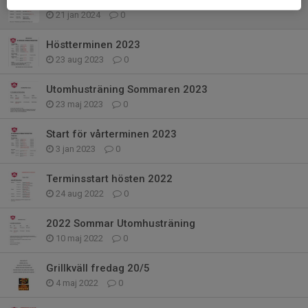
Gruppträning Vårterminen 2024
21 jan 2024
0
Höstterminen 2023
23 aug 2023
0
Utomhusträning Sommaren 2023
23 maj 2023
0
Start för vårterminen 2023
3 jan 2023
0
Terminsstart hösten 2022
24 aug 2022
0
2022 Sommar Utomhusträning
10 maj 2022
0
Grillkväll fredag 20/5
4 maj 2022
0