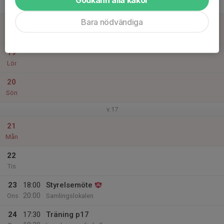
Tor
Bara nödvändiga
18
Fre
19
Lör
20
Sön
v.17
21
Mån
22
Tis
23
18:00
Styrelsemöte
20:00
Ons
Samlingslokalen
24
17:30
Träning p17