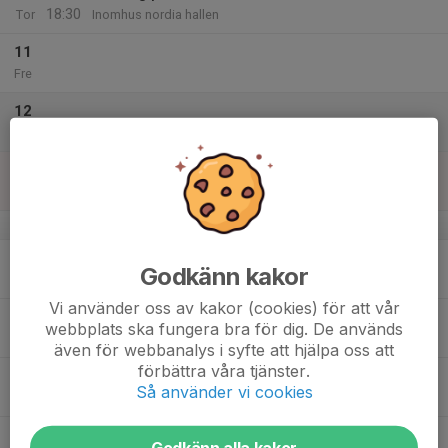
18:30
Tor
Inomhus nordia hallen
11
Fre
12
Lör
13
Sön
v.16
14
Godkänn kakor
Mån
Vi använder oss av kakor (cookies) för att vår
15
webbplats ska fungera bra för dig. De används
Tis
även för webbanalys i syfte att hjälpa oss att
förbättra våra tjänster.
16
Så använder vi cookies
Ons
17
Godkänn alla kakor