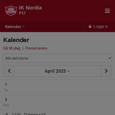
IK Nordia
P17
Logga in
Kalender
Kalender
Gå till idag
|
Prenumerera
April 2025
1
Tis
2
Ons
3
17:30
Träning p17