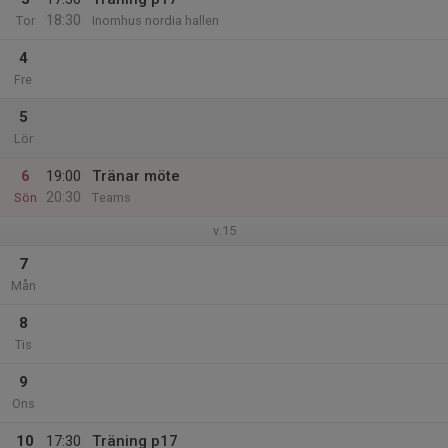
18:30
Tor
Inomhus nordia hallen
4
Fre
5
Lör
6
19:00
Tränar möte
20:30
Sön
Teams
v.15
7
Mån
8
Tis
9
Ons
10
17:30
Träning p17