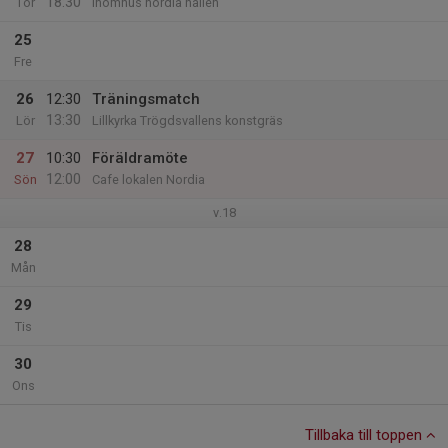
18:30
Tor
Inomhus nordia hallen
25
Fre
26
12:30
Träningsmatch
13:30
Lör
Lillkyrka Trögdsvallens konstgräs
27
10:30
Föräldramöte
12:00
Sön
Cafe lokalen Nordia
v.18
28
Mån
29
Tis
30
Ons
Tillbaka till toppen