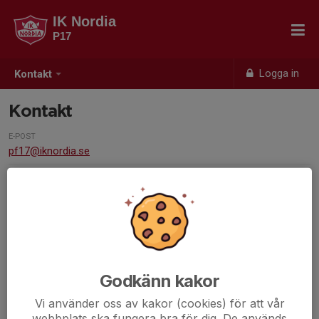
IK Nordia
P17
Logga in
Kontakt
Kontakt
E-POST
pf17@iknordia.se
Kontaktpersoner
Pernilla Barnes
Ledare
Godkänn kakor
076-341 02 06
pernillabarnes@gmail.com
Vi använder oss av kakor (cookies) för att vår
webbplats ska fungera bra för dig. De används