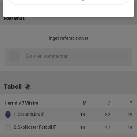
Referat
Inget referat skrivet
Tabell
Herr div 7 Västra
M
+/-
P
1. Örsundsbro IF
18
82
49
2. Skokloster Fotboll IF
18
47
44