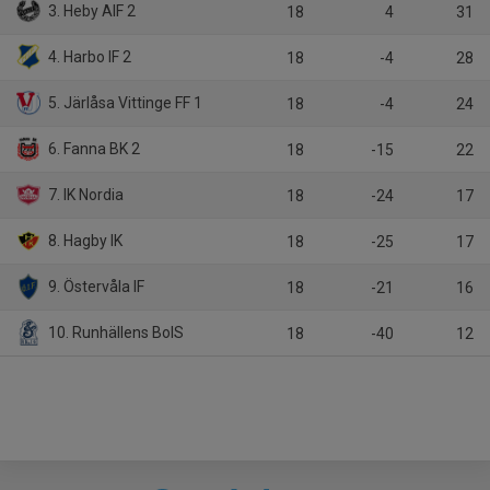
3. Heby AIF 2
18
4
31
4. Harbo IF 2
18
-4
28
5. Järlåsa Vittinge FF 1
18
-4
24
6. Fanna BK 2
18
-15
22
7. IK Nordia
18
-24
17
8. Hagby IK
18
-25
17
9. Östervåla IF
18
-21
16
10. Runhällens BoIS
18
-40
12