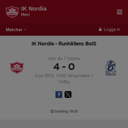
IK Nordia
Herr
Logga in
Matcher
IK Nordia - Runhällens BoIS
Herr div 7 Västra
4 - 0
3 jun 2025, 19:00, Skogsvallen 1
Grillby
Samling 18:00