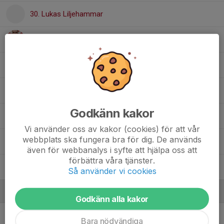
30. Lukas Liljehammar
73. Albert Sjögren
Oskar Grop
Mattis Hiltula
Godkänn kakor
Jimmi Nilsson
Vi använder oss av kakor (cookies) för att vår
webbplats ska fungera bra för dig. De används
Melvin Ståhl
även för webbanalys i syfte att hjälpa oss att
förbättra våra tjänster.
William Svalefors
Så använder vi cookies
Ledare
Godkänn alla kakor
Alex Saowapat
Huvudtränare
Bara nödvändiga