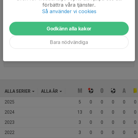
förbättra våra tjänster.
Så använder vi cookies
Moderklubb: 
Godkänn alla kakor
Favoritlag: 
Bara nödvändiga
Smeknamn: Abbe
Kom till nuvarande trupp: 2017
ALLA SERIER
ALLA ÅR
2025
5
0
0
0
0
0
2024
13
0
0
0
0
0
2023
3
0
0
0
0
0
2022
3
0
0
0
0
0