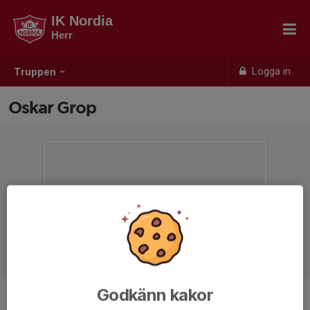
IK Nordia
Herr
Logga in
Truppen
Oskar Grop
Godkänn kakor
Position
Forward