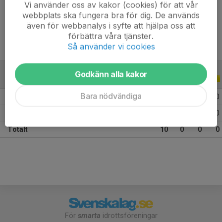
Vi använder oss av kakor (cookies) för att vår
Ålder
23 år
webbplats ska fungera bra för dig. De används
även för webbanalys i syfte att hjälpa oss att
förbättra våra tjänster.
Så använder vi cookies
Godkänn alla kakor
ALLA SERIER
ALLA ÅR
Bara nödvändiga
2026
1
0
0
0
2025
9
0
0
0
Totalt
10
0
0
0
För
smarta
idrottsföreningar