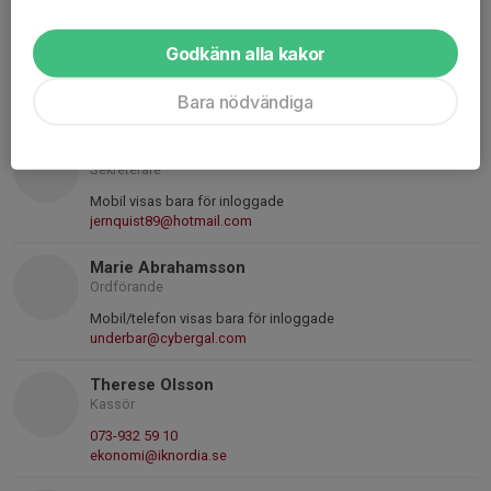
Mattias Nordlund
Godkänn alla kakor
Nyckelansvarig
070-862 28 51
Bara nödvändiga
nycklar@iknordia.se
Frida Jernquist
Sekreterare
Mobil visas bara för inloggade
jernquist89@hotmail.com
Marie Abrahamsson
Ordförande
Mobil/telefon visas bara för inloggade
underbar@cybergal.com
Therese Olsson
Kassör
073-932 59 10
ekonomi@iknordia.se