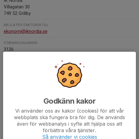
IK Nordia
Villagatan 30
749 52 Grillby
MEJLA PDF-FAKTUROR TILL
ekonomi@iknordia.se
FÖRENINGSNUMMER
3126
ORG. NUMMER
817000-4843
BANKGIRO
522-2336
Godkänn kakor
Kontaktpersoner
Vi använder oss av kakor (cookies) för att vår
Magnus Andersson
webbplats ska fungera bra för dig. De används
Sammankallande gymnastik
även för webbanalys i syfte att hjälpa oss att
förbättra våra tjänster.
076-763 11 87
magnus.andersson3@icloud.com
Så använder vi cookies