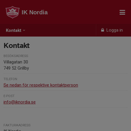
IK Nordia
Logga in
Kontakt
Kontakt
BESÖKSADRESS
Villagatan 30
749 52 Grillby
TELEFON
Se nedan för respektive kontaktperson
E-POST
info@iknordia.se
FAKTURAADRESS