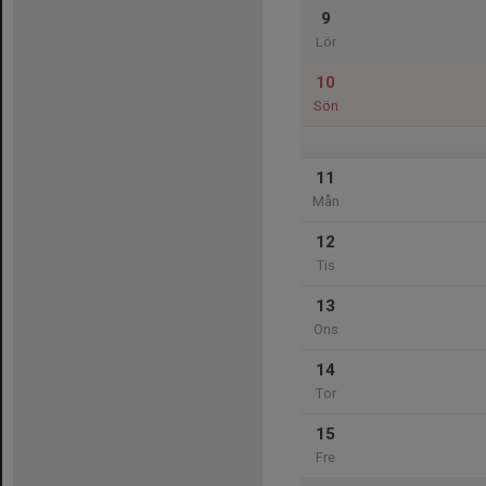
9
Lör
10
Sön
11
Mån
12
Tis
13
Ons
14
Tor
15
Fre