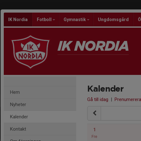
IK Nordia
Fotboll
Gymnastik
Ungdomsgård
Ö
Kalender
Hem
Gå till idag
|
Prenumerer
Nyheter
Kalender
Kontakt
1
Fre