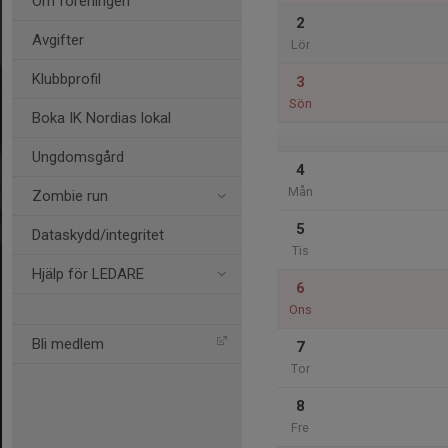
Om föreningen
2
Avgifter
Lör
Klubbprofil
3
Sön
Boka IK Nordias lokal
Ungdomsgård
4
Mån
Zombie run
5
Dataskydd/integritet
Tis
Hjälp för LEDARE
6
Ons
Bli medlem
7
Tor
8
Fre