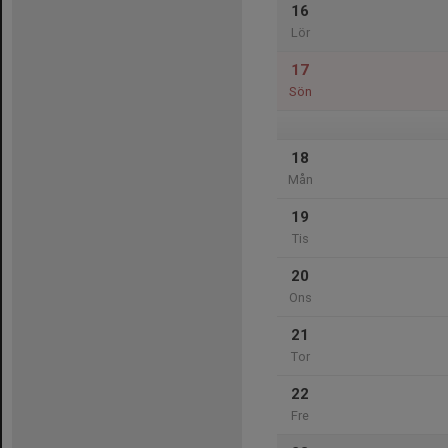
16
Lör
17
Sön
18
Mån
19
Tis
20
Ons
21
Tor
22
Fre