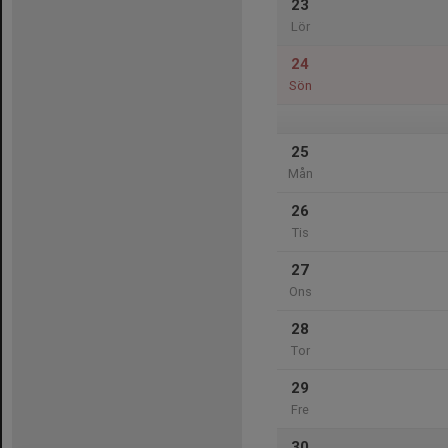
23
Lör
24
Sön
25
Mån
26
Tis
27
Ons
28
Tor
29
Fre
30