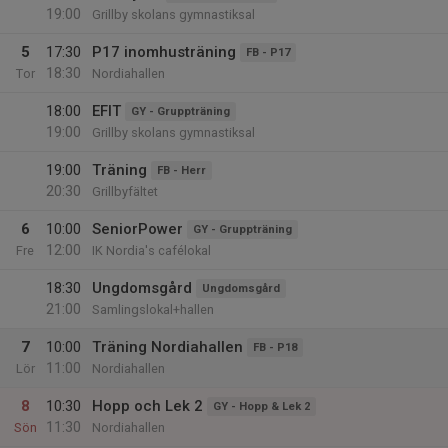
19:00
Grillby skolans gymnastiksal
5
17:30
P17 inomhusträning
FB - P17
18:30
Tor
Nordiahallen
18:00
EFIT
GY - Gruppträning
19:00
Grillby skolans gymnastiksal
19:00
Träning
FB - Herr
20:30
Grillbyfältet
6
10:00
SeniorPower
GY - Gruppträning
12:00
Fre
IK Nordia's cafélokal
18:30
Ungdomsgård
Ungdomsgård
21:00
Samlingslokal+hallen
7
10:00
Träning Nordiahallen
FB - P18
11:00
Lör
Nordiahallen
8
10:30
Hopp och Lek 2
GY - Hopp & Lek 2
11:30
Sön
Nordiahallen