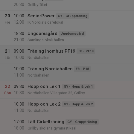
20:30
Grillbyfältet
20
10:00
SeniorPower
GY - Gruppträning
12:00
Fre
IK Nordia's cafélokal
18:30
Ungdomsgård
Ungdomsgård
21:00
Samlingslokal+hallen
21
09:00
Träning inomhus PF19
FB - PF19
10:00
Lör
Nordiahallen
10:00
Träning Nordiahallen
FB - P18
11:00
Nordiahallen
22
09:30
Hopp och Lek 1
GY - Hopp & Lek 1
10:30
Sön
Nordiahallen Villagatan 32, Grillby
10:30
Hopp och Lek 2
GY - Hopp & Lek 2
11:30
Nordiahallen
17:00
Lätt Cirkelträning
GY - Gruppträning
18:00
Grillby skolans gymnastiksal