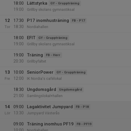
18:00
Lättstyrka
GY - Gruppträning
19:00
Grillby skolans gymnastiksal
12
17:30
P17 inomhusträning
FB - P17
18:30
Tor
Nordiahallen
18:00
EFIT
GY - Gruppträning
19:00
Grillby skolans gymnastiksal
19:00
Träning
FB - Herr
20:30
Grillbyfältet
13
10:00
SeniorPower
GY - Gruppträning
12:00
Fre
IK Nordia's cafélokal
18:30
Ungdomsgård
Ungdomsgård
21:00
Samlingslokal+hallen
14
09:00
Lagaktivitet Jumpyard
FB - P18
13:30
Lör
Jumpyard Västerås
09:00
Träning inomhus PF19
FB - PF19
10:00
Nordiahallen