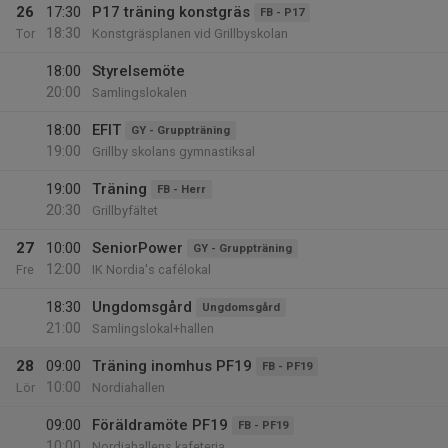
26
17:30
P17 träning konstgräs
FB - P17
18:30
Tor
Konstgräsplanen vid Grillbyskolan
18:00
Styrelsemöte
20:00
Samlingslokalen
18:00
EFIT
GY - Gruppträning
19:00
Grillby skolans gymnastiksal
19:00
Träning
FB - Herr
20:30
Grillbyfältet
27
10:00
SeniorPower
GY - Gruppträning
12:00
Fre
IK Nordia's cafélokal
18:30
Ungdomsgård
Ungdomsgård
21:00
Samlingslokal+hallen
28
09:00
Träning inomhus PF19
FB - PF19
10:00
Lör
Nordiahallen
09:00
Föräldramöte PF19
FB - PF19
10:00
Nordiahallens kafeteria