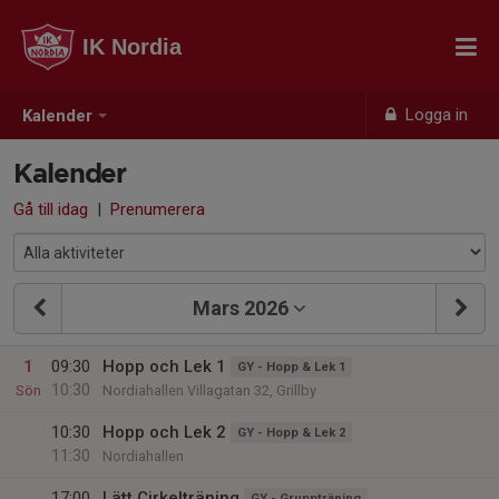
IK Nordia
Logga in
Kalender
Kalender
Gå till idag
|
Prenumerera
Mars 2026
1
09:30
Hopp och Lek 1
GY - Hopp & Lek 1
10:30
Sön
Nordiahallen Villagatan 32, Grillby
10:30
Hopp och Lek 2
GY - Hopp & Lek 2
11:30
Nordiahallen
17:00
Lätt Cirkelträning
GY - Gruppträning