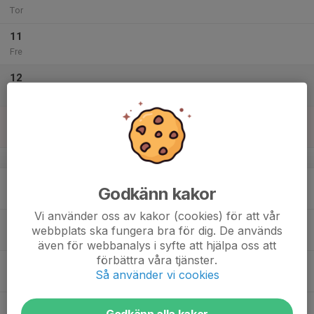
Tor
11
Fre
12
Lör
13
Sön
v.38
14
Godkänn kakor
Mån
Vi använder oss av kakor (cookies) för att vår
15
webbplats ska fungera bra för dig. De används
Tis
även för webbanalys i syfte att hjälpa oss att
förbättra våra tjänster.
16
Så använder vi cookies
Ons
17
Godkänn alla kakor