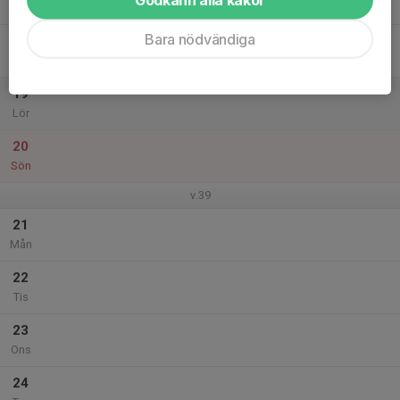
Tor
Bara nödvändiga
18
Fre
19
Lör
20
Sön
v.39
21
Mån
22
Tis
23
Ons
24