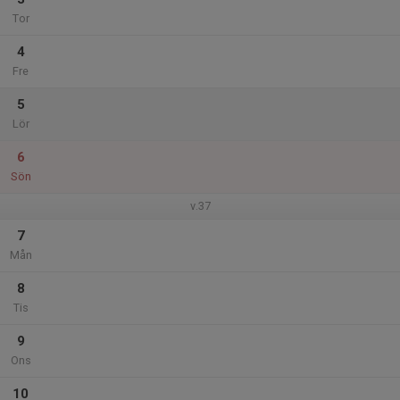
Tor
4
Fre
5
Lör
6
Sön
v.37
7
Mån
8
Tis
9
Ons
10