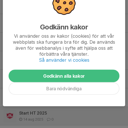
Tack för denna termin!
27 maj, 08:08
0
Ingen Hopp ocv Lek 1 den 10 /5 2026
Godkänn kakor
3 maj, 10:51
0
Vi använder oss av kakor (cookies) för att vår
Sen påminnelse, ingen Hopp och Lek idag söndag 5/4
webbplats ska fungera bra för dig. De används
5 apr, 08:16
0
även för webbanalys i syfte att hjälpa oss att
förbättra våra tjänster.
Inställd 8/2
Så använder vi cookies
7 feb, 17:50
0
Godkänn alla kakor
HOPP OCH LEK 1 DRAR IGÅNG FÖR SÄSONGEN
6 jan, 09:14
0
Bara nödvändiga
HOPP OCH LEK 1 KLOCKAN 9.30-10.30 INSTÄLLT SÖNDAG 7/12 2025
2 dec 2025
0
Start HT 2025
14 aug 2025
0