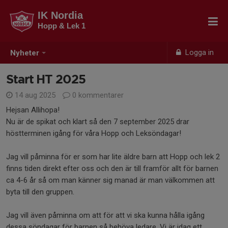
IK Nordia
Hopp & Lek 1
Logga in
Nyheter
Start HT 2025
14 aug 2025
0 kommentarer
Hejsan Allihopa!
Nu är de spikat och klart så den 7 september 2025 drar
höstterminen igång för våra Hopp och Leksöndagar!
Jag vill påminna för er som har lite äldre barn att Hopp och lek 2
finns tiden direkt efter oss och den är till framför allt för barnen
ca 4-6 år så om man känner sig manad är man välkommen att
byta till den gruppen.
Jag vill även påminna om att för att vi ska kunna hålla igång
dessa söndagar för barnen så behöva ledare. Vi är idag ett