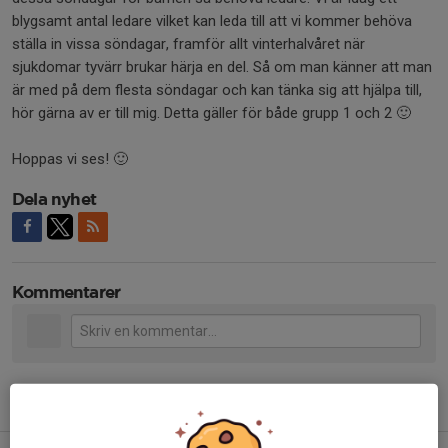
blygsamt antal ledare vilket kan leda till att vi kommer behöva
ställa in vissa söndagar, framför allt vinterhalvåret när
sjukdomar tyvärr brukar härja en del. Så om man känner att man
är med på dem flesta söndagar och kan tänka sig att hjälpa till,
hör gärna av er till mig. Detta gäller för både grupp 1 och 2 🙂
Hoppas vi ses! 🙂
Dela nyhet
Kommentarer
Tidigare nyheter