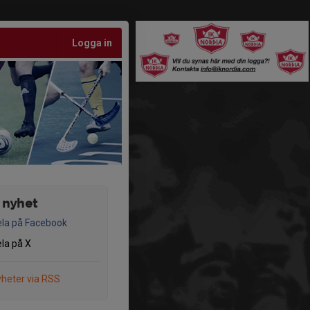
Logga in
 nyhet
la på Facebook
la på X
heter via RSS