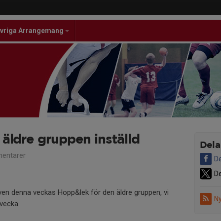
vriga Arrangemang
äldre gruppen inställd
Dela
entarer
De
De
även denna veckas Hopp&lek för den äldre gruppen, vi
Ny
 vecka.