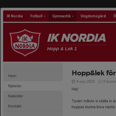
IK Nordia
Fotboll
Gymnastik
Ungdomsgård
Ö
Hopp & Lek 1
Hopp&lek för 
Hem
4 sep 2020
0 komm
Nyheter
Hej!
Kalender
Tyvärr måste vi ställa in 
Kontakt
hoppas kunna köra nästa