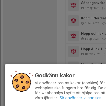
Säsongsavslut
5 maj 2022
Kod till Nordia
6 dec 2021
Hopp och lek s
1 sep 2021
Hopp & lek 1 
10 feb 2021
Hopp & lek 1 
2 feb 2021
Godkänn kakor
Hopp&lek instäl
Vi använder oss av kakor (cookies) för 
16 nov 2020
webbplats ska fungera bra för dig. De
för webbanalys i syfte att hjälpa oss att
våra tjänster.
Så använder vi cookies