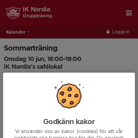
IK Nordia
Gruppträning
Logga in
Kalender
Sommarträning
Onsdag 10 jun, 18:00-19:00
IK Nordia's cafélokal
Samling: 18:00
Godkänn kakor
Vi använder oss av kakor (cookies) för att vår
webbplats ska fungera bra för dig. De används