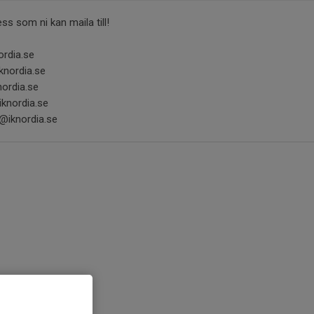
ss som ni kan maila till!
dia.se
ordia.se
dia.se
ordia.se
@iknordia.se