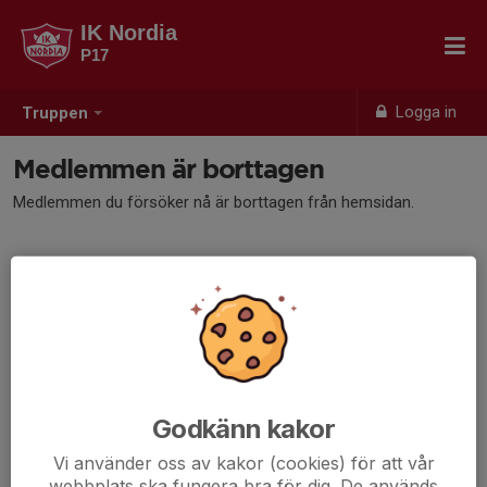
IK Nordia
P17
Logga in
Truppen
Medlemmen är borttagen
Medlemmen du försöker nå är borttagen från hemsidan.
Godkänn kakor
Vi använder oss av kakor (cookies) för att vår
webbplats ska fungera bra för dig. De används