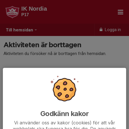
IK Nordia
P17
Logga in
Till hemsidan
Aktiviteten är borttagen
Aktiviteten du försöker nå är borttagen från hemsidan.
Godkänn kakor
Vi använder oss av kakor (cookies) för att vår
webbplats ska fungera bra för dig. De används