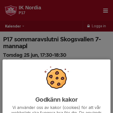
IK Nordia
P17
Logga in
Kalender
P17 sommaravslutni Skogsvallen 7-
mannapl
Torsdag 25 jun, 17:30-18:30
Skogsvallen 7-mannaplan
Samling: 17:20, 7-mannaplan
Godkänn kakor
Vi använder oss av kakor (cookies) för att vår
webbplats ska fungera bra för dig. De används