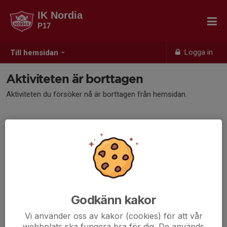
IK Nordia
P17
Logga in
Till hemsidan
Aktiviteten är borttagen
Aktiviteten du försöker nå är borttagen från hemsidan.
Godkänn kakor
Vi använder oss av kakor (cookies) för att vår
webbplats ska fungera bra för dig. De används