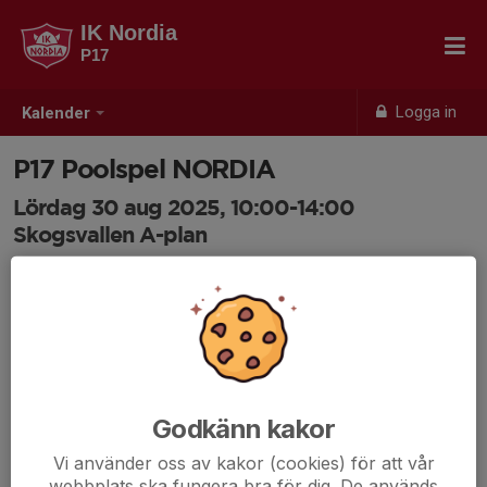
IK Nordia
P17
Logga in
Kalender
P17 Poolspel NORDIA
Lördag 30 aug 2025, 10:00-14:00
Skogsvallen A-plan
Samling: 09:15, Skogsvallen
Godkänn kakor
Vi använder oss av kakor (cookies) för att vår
webbplats ska fungera bra för dig. De används