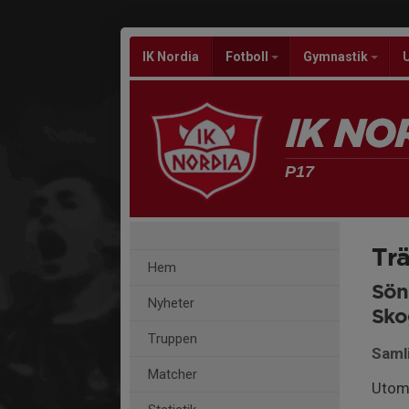
IK Nordia
Fotboll
Gymnastik
P17
Trä
Hem
Sön
Nyheter
Sko
Truppen
Samli
Matcher
Utom