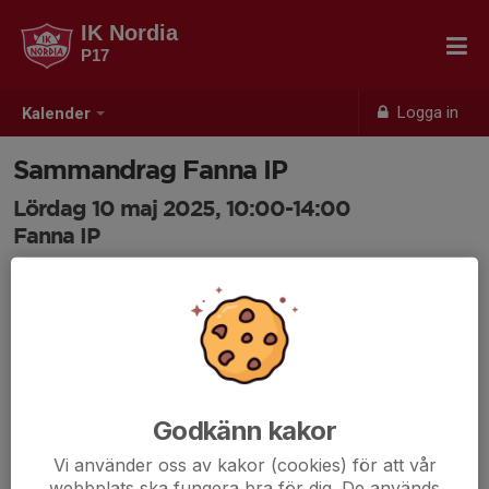
IK Nordia
P17
Logga in
Kalender
Sammandrag Fanna IP
Lördag 10 maj 2025, 10:00-14:00
Fanna IP
Samling: 09:15, FANNA IP
Vårt första sammandrag i knatteligan. Observera att
första matcherna börjar kl10, så samling 45 min innan.
Mer information kommer!
Godkänn kakor
Vi använder oss av kakor (cookies) för att vår
webbplats ska fungera bra för dig. De används