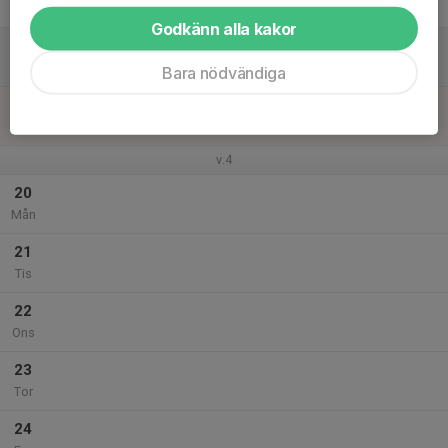
Fre
Godkänn alla kakor
18
Lör
Bara nödvändiga
19
Sön
v.4
20
Mån
21
Tis
22
Ons
23
Tor
24