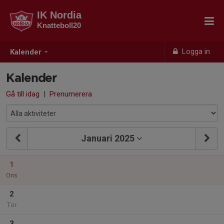
IK Nordia
Knatteboll20
Logga in
Kalender
Kalender
Gå till idag
|
Prenumerera
Januari 2025
1
Ons
2
Tor
3