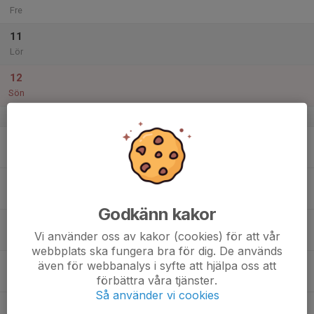
Fre
11
Lör
12
Sön
v.3
13
Mån
14
Tis
Godkänn kakor
15
17:30
Styrelsemöte
Vi använder oss av kakor (cookies) för att vår
20:30
Ons
Samlingslokalen eller via Teams
webbplats ska fungera bra för dig. De används
16
även för webbanalys i syfte att hjälpa oss att
förbättra våra tjänster.
Tor
Så använder vi cookies
17