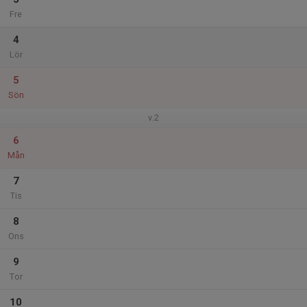
Fre
4
Lör
5
Sön
v.2
6
Mån
7
Tis
8
Ons
9
Tor
10