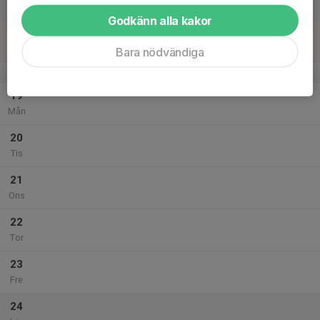
Lör
Godkänn alla kakor
18
Sön
Bara nödvändiga
v.4
19
Mån
20
Tis
21
Ons
22
Tor
23
Fre
24