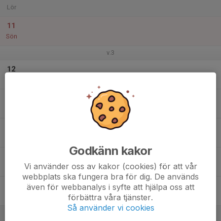
Lör
11
Sön
v.3
12
Mån
13
Tis
14
Ons
Godkänn kakor
15
Vi använder oss av kakor (cookies) för att vår
Tor
webbplats ska fungera bra för dig. De används
16
även för webbanalys i syfte att hjälpa oss att
förbättra våra tjänster.
Fre
Så använder vi cookies
17