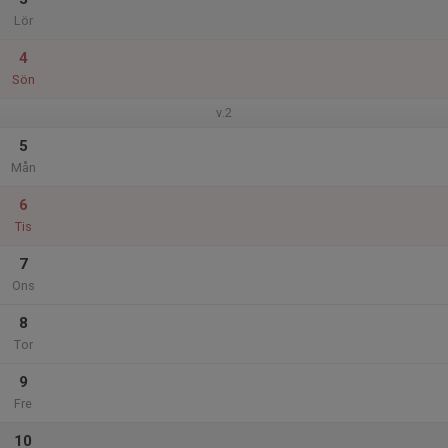
Lör
4
Sön
v.2
5
Mån
6
Tis
7
Ons
8
Tor
9
Fre
10