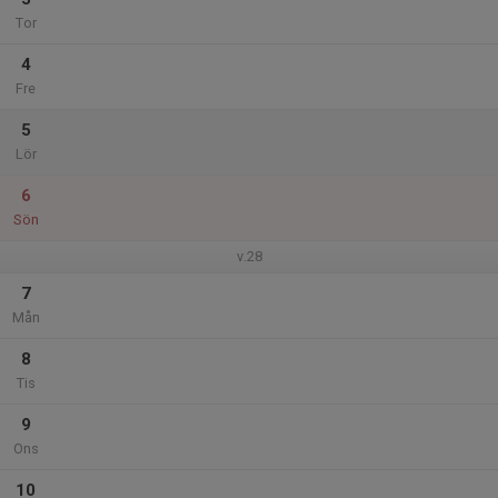
Tor
4
Fre
5
Lör
6
Sön
v.28
7
Mån
8
Tis
9
Ons
10