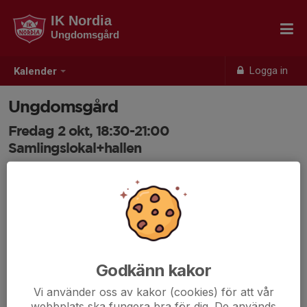
IK Nordia
Ungdomsgård
Logga in
Kalender
Ungdomsgård
Fredag 2 okt, 18:30-21:00
Samlingslokal+hallen
Samling: 18:30
Anmälan är öppen för ungdomsgårds alla medlemmar.
Logga
in här
Godkänn kakor
Vi använder oss av kakor (cookies) för att vår
webbplats ska fungera bra för dig. De används