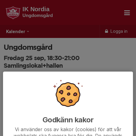
IK Nordia
Ungdomsgård
Logga in
Kalender
Ungdomsgård
Fredag 25 sep, 18:30-21:00
Samlingslokal+hallen
Samling: 18:30
Anmälan är öppen för ungdomsgårds alla medlemmar.
Logga
in här
Godkänn kakor
Vi använder oss av kakor (cookies) för att vår
webbplats ska fungera bra för dig. De används